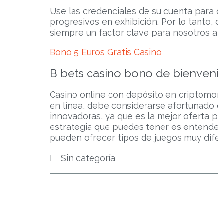
Use las credenciales de su cuenta para 
progresivos en exhibición. Por lo tanto,
siempre un factor clave para nosotros al
Bono 5 Euros Gratis Casino
B bets casino bono de bienvenid
Casino online con depósito en criptomon
en línea, debe considerarse afortunado 
innovadoras, ya que es la mejor oferta po
estrategia que puedes tener es entender 
pueden ofrecer tipos de juegos muy dif
Category
Sin categoría
