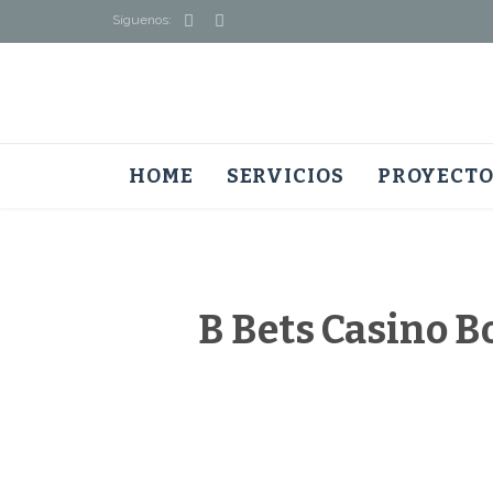


Síguenos:
HOME
SERVICIOS
PROYECTO
B Bets Casino B