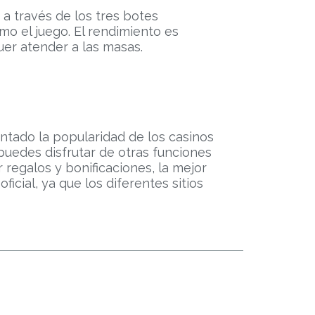
a través de los tres botes
mo el juego. El rendimiento es
uer atender a las masas.
ntado la popularidad de los casinos
puedes disfrutar de otras funciones
 regalos y bonificaciones, la mejor
icial, ya que los diferentes sitios