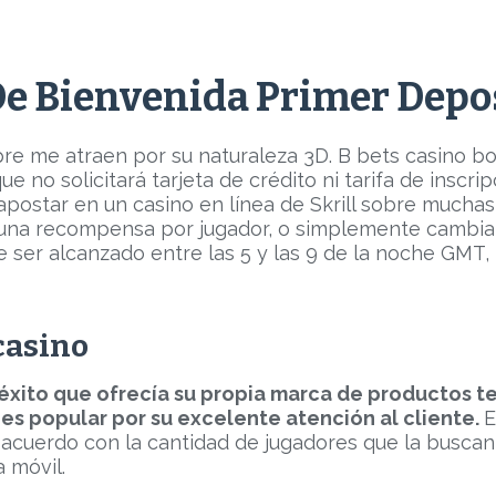
De Bienvenida Primer Depos
pre me atraen por su naturaleza 3D. B bets casino b
 no solicitará tarjeta de crédito ni tarifa de inscrip
postar en un casino en línea de Skrill sobre muchas 
 una recompensa por jugador, o simplemente cambia
 ser alcanzado entre las 5 y las 9 de la noche GMT, 
casino
xito que ofrecía su propia marca de productos text
s popular por su excelente atención al cliente.
E
acuerdo con la cantidad de jugadores que la buscan, 
 móvil.