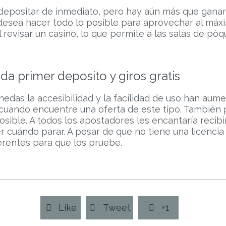
depositar de inmediato, pero hay aún más que ganar 
 desea hacer todo lo posible para aprovechar al máxi
 revisar un casino, lo que permite a las salas de póq
a primer deposito y giros gratis
edas la accesibilidad y la facilidad de uso han aume
cuando encuentre una oferta de este tipo. También 
sible. A todos los apostadores les encantaría recibir
cuándo parar. A pesar de que no tiene una licencia of
erentes para que los pruebe.
Like
Tweet
+1


