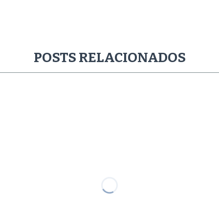
POSTS RELACIONADOS