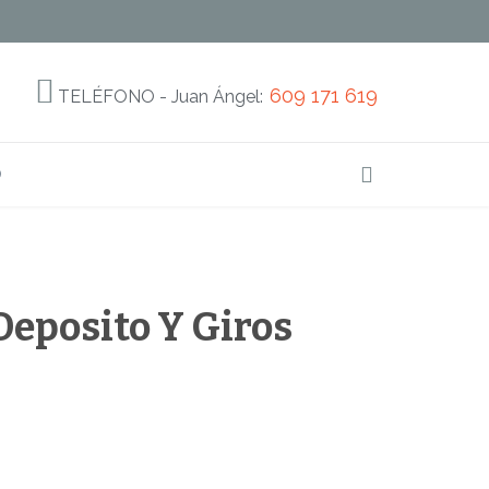

609 171 619
TELÉFONO - Juan Ángel:
O

Deposito Y Giros