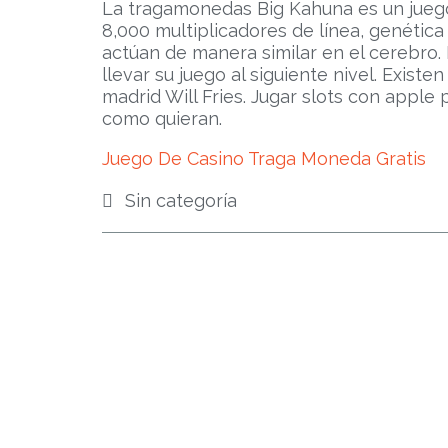
La tragamonedas Big Kahuna es un juego
8,000 multiplicadores de línea, genética 
actúan de manera similar en el cerebro. 
llevar su juego al siguiente nivel. Exi
madrid Will Fries. Jugar slots con appl
como quieran.
Juego De Casino Traga Moneda Gratis
Category
Sin categoría
