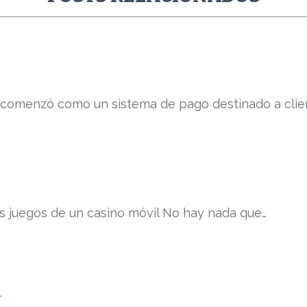
omenzó como un sistema de pago destinado a clie
os juegos de un casino móvil No hay nada que…
l