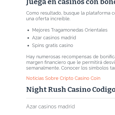
Juega en casinos con bon
Como resultado, busque la plataforma co
una oferta increíble.
Mejores Tragamonedas Orientales
Azar casinos madrid
Spins gratis casino
Hay numerosas recompensas de bonificaci
margen financiero que le permitirá des
semanalmente. Conocer los símbolos tamb
Noticias Sobre Cripto Casino Coin
Night Rush Casino Codig
Azar casinos madrid