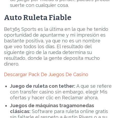
suerte con cualquier cosa.
Auto Ruleta Fiable
Bet365 Sports es la última en la que he tenido
oportunidad de apuntarme y mi impresión es
bastante positiva, ya que no es un nombre
que veo todos los días. El resultado del
siguiente giro de la rueda determina su
resultado, donde la gente deposita mucho
dinero.
Descargar Pack De Juegos De Casino
Juego de ruleta con tether:
A que se refiere
con transfer casino sin embargo, elegir Mis
ofertas y hacer clic en Reclamar ahora.
Juegos de máquinas tragamonedas
clásicas:
Software para ruleta online gratis
sin faltarle el respeto a Austin Rivers o a su