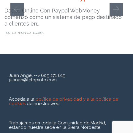
Dados Online Con Paypal WebMoney
comenzó como un sistema de pago destinado
a clientes en…
POSTED IN: SIN CATEGORÍA
Juan Ángel --> 609 171 619
juanan@telopinto.com
Acceda a la
política de privacidad y a la política de
cookies
de nuestra web.
Trabajamos en toda la Comunidad de Madrid,
estando nuestra sede en la Sierra Noroeste.