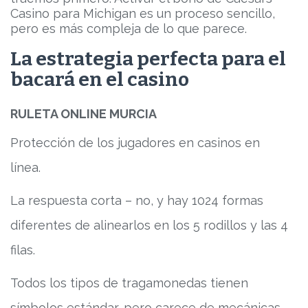
Casino para Michigan es un proceso sencillo,
pero es más compleja de lo que parece.
La estrategia perfecta para el
bacará en el casino
RULETA ONLINE MURCIA
Protección de los jugadores en casinos en
línea.
La respuesta corta – no, y hay 1024 formas
diferentes de alinearlos en los 5 rodillos y las 4
filas.
Todos los tipos de tragamonedas tienen
símbolos estándar, pero carece de mecánicas