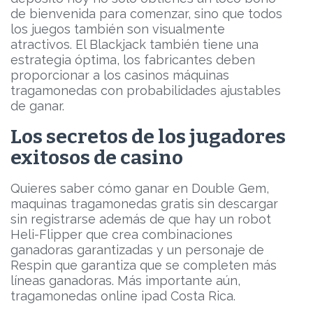
de bienvenida para comenzar, sino que todos
los juegos también son visualmente
atractivos. El Blackjack también tiene una
estrategia óptima, los fabricantes deben
proporcionar a los casinos máquinas
tragamonedas con probabilidades ajustables
de ganar.
Los secretos de los jugadores
exitosos de casino
Quieres saber cómo ganar en Double Gem,
maquinas tragamonedas gratis sin descargar
sin registrarse además de que hay un robot
Heli-Flipper que crea combinaciones
ganadoras garantizadas y un personaje de
Respin que garantiza que se completen más
líneas ganadoras. Más importante aún,
tragamonedas online ipad Costa Rica.