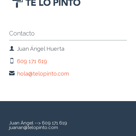
Contacto

Juan Ángel Huerta

609 171 619

hola@telopinto.com
Juan Ángel --> 609 171 619
juanan@telopinto.com