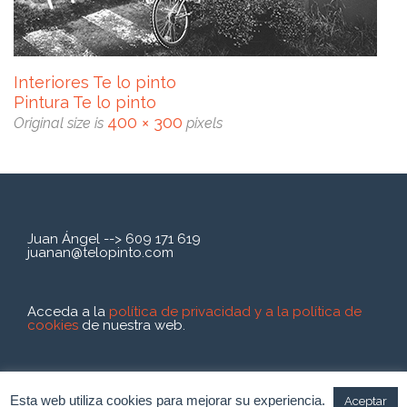
Interiores Te lo pinto
Pintura Te lo pinto
400 × 300
Original size is
pixels
Juan Ángel --> 609 171 619
juanan@telopinto.com
Acceda a la
política de privacidad y a la política de
cookies
de nuestra web.
Trabajamos en toda la Comunidad de Madrid,
estando nuestra sede en la Sierra Noroeste.
Esta web utiliza cookies para mejorar su experiencia.
Aceptar