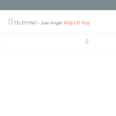

609 171 619
TELÉFONO - Juan Ángel:
O
