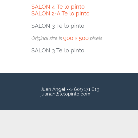
SALON 4 Te lo pinto
SALON 2-A Te lo pinto
SALON 3 Te lo pinto
900 × 500
Original size is
pixels
SALON 3 Te lo pinto
Juan Ángel --> 609 171 619
juanan@telopinto.com