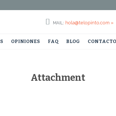

hola@telopinto.com »
MAIL:
Skip
S
OPINIONES
FAQ
BLOG
CONTACT
to
content
Attachment