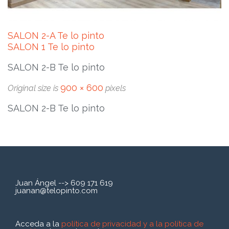
SALON 2-A Te lo pinto
SALON 1 Te lo pinto
SALON 2-B Te lo pinto
900 × 600
Original size is
pixels
SALON 2-B Te lo pinto
Juan Ángel --> 609 171 619
juanan@telopinto.com
Acceda a la
política de privacidad y a la política de