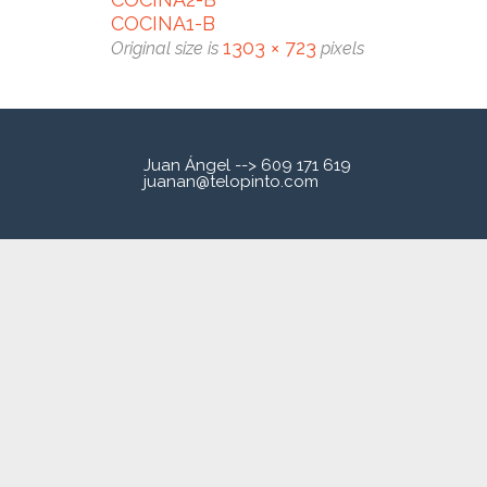
COCINA1-B
1303 × 723
Original size is
pixels
Juan Ángel --> 609 171 619
juanan@telopinto.com