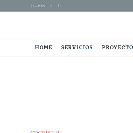


Síguenos:
HOME
SERVICIOS
PROYECTO
COCINA2-B