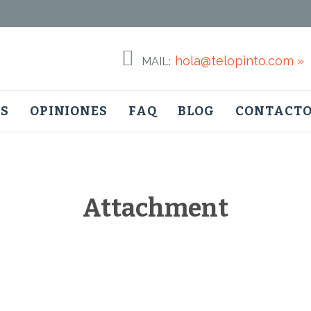

hola@telopinto.com »
MAIL:
Skip
S
OPINIONES
FAQ
BLOG
CONTACT
to
content
Attachment