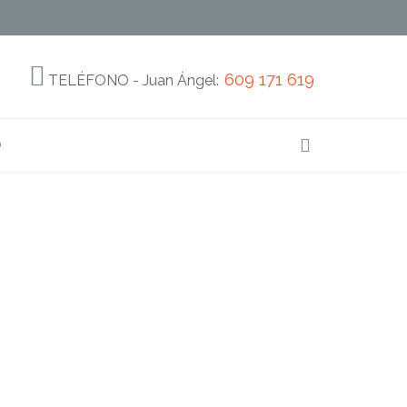

609 171 619
TELÉFONO - Juan Ángel:
O
